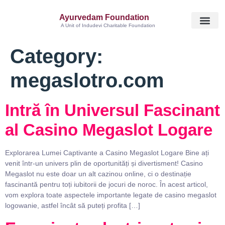
Ayurvedam Foundation
A Unit of Indudevi Charitable Foundation
OUR EVEN
Ayurved Yashobhoomi 2026
CALL FOR A
CONTACT US
Category:
megaslotro.com
Intră în Universul Fascinant
al Casino Megaslot Logare
Explorarea Lumei Captivante a Casino Megaslot Logare Bine ați
venit într-un univers plin de oportunități și divertisment! Casino
Megaslot nu este doar un alt cazinou online, ci o destinație
fascinantă pentru toți iubitorii de jocuri de noroc. În acest articol,
vom explora toate aspectele importante legate de casino megaslot
logowanie, astfel încât să puteți profita […]