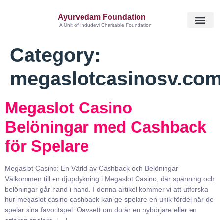
Ayurvedam Foundation
A Unit of Indudevi Charitable Foundation
OUR EVEN
Ayurved Yashobhoomi 2026
CALL FOR A
CONTACT US
Category:
megaslotcasinosv.co
Megaslot Casino
Belöningar med Cashback
för Spelare
Megaslot Casino: En Värld av Cashback och Belöningar
Välkommen till en djupdykning i Megaslot Casino, där spänning och
belöningar går hand i hand. I denna artikel kommer vi att utforska
hur megaslot casino cashback kan ge spelare en unik fördel när de
spelar sina favoritspel. Oavsett om du är en nybörjare eller en