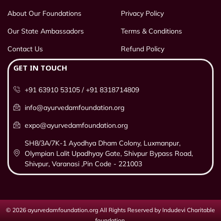
About Our Foundations
Privacy Policy
Our State Ambassadors
Terms & Conditions
Contact Us
Refund Policy
GET IN TOUCH
+91 63910 53105 / +91 8318714809
info@ayurvedamfoundation.org
expo@ayurvedamfoundation.org
SH8/3A/7K-1 Ayodhya Dham Colony, Luxmanpur,
Olympian Lalit Upadhyay Gate, Shivpur Bypass Road,
Shivpur, Varanasi ,Pin Code - 221003
© 2026 ayurvedamfoundation.org All Rights Reserved by Indudevi Charitable
foundation.