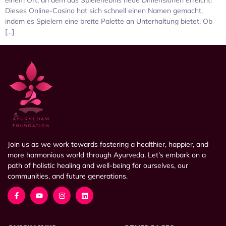
Dieses Online-Casino hat sich schnell einen Namen gemacht,
indem es Spielern eine breite Palette an Unterhaltung bietet. Ob
[…]
Join us as we work towards fostering a healthier, happier, and
more harmonious world through Ayurveda. Let’s embark on a
path of holistic healing and well-being for ourselves, our
communities, and future generations.