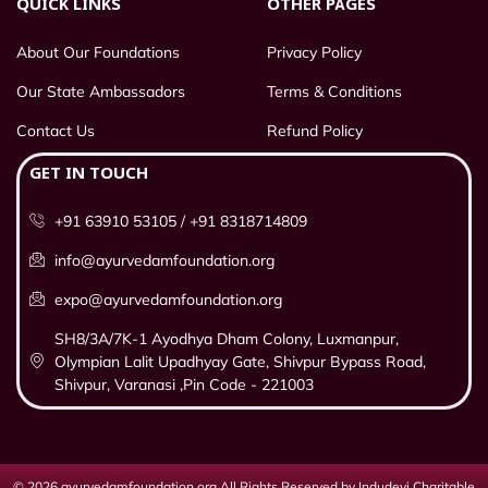
QUICK LINKS
OTHER PAGES
About Our Foundations
Privacy Policy
Our State Ambassadors
Terms & Conditions
Contact Us
Refund Policy
GET IN TOUCH
+91 63910 53105 / +91 8318714809
info@ayurvedamfoundation.org
expo@ayurvedamfoundation.org
SH8/3A/7K-1 Ayodhya Dham Colony, Luxmanpur,
Olympian Lalit Upadhyay Gate, Shivpur Bypass Road,
Shivpur, Varanasi ,Pin Code - 221003
© 2026 ayurvedamfoundation.org All Rights Reserved by Indudevi Charitable