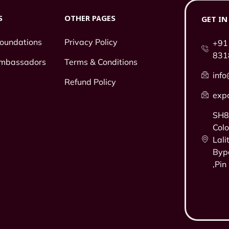
S
OTHER PAGES
GET I
oundations
Privacy Policy
+91
831
Ambassadors
Terms & Conditions
inf
Refund Policy
exp
SH8
Col
Lali
Byp
,Pi