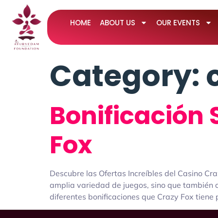
HOME
ABOUT US
OUR EVENTS
Category:
Bonificación
Fox
Descubre las Ofertas Increíbles del Casino Cr
amplia variedad de juegos, sino que también c
diferentes bonificaciones que Crazy Fox tiene 